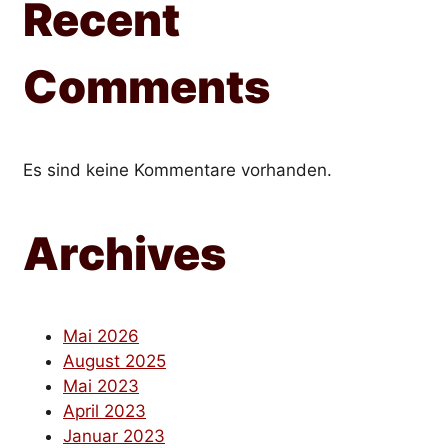
Recent
Comments
Es sind keine Kommentare vorhanden.
Archives
Mai 2026
August 2025
Mai 2023
April 2023
Januar 2023