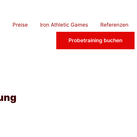
g
Preise
Iron Athletic Games
Referenzen
Probetraining buchen
lung