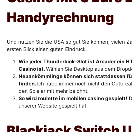
Handyrechnung
Und nutzen Sie die USA so gut Sie können, vielen
ersten Blick einen guten Eindruck.
Wie jeder Thunderkick-Slot ist Arcader ein H
Casino ist.
Wählen Sie Desktop aus dem Dropdo
Neuankömmlinge können sich stattdessen für
finden.
Ich habe immer noch nicht den Outbreak
den Spieler mit mehr belohnt.
So wird roulette im mobilen casino gespielt!
D
unserer Website gespielt hat.
Blackjack Switch 