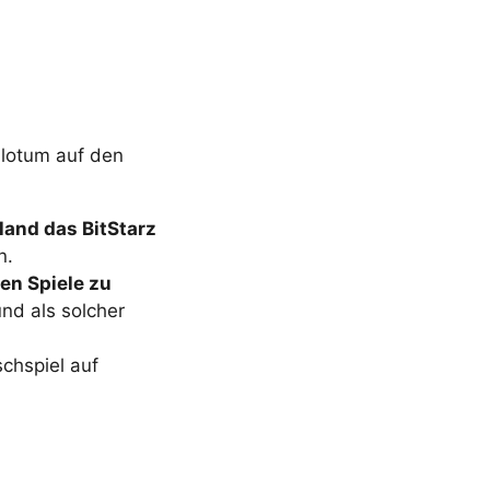
lotum auf den
land das BitStarz
n.
en Spiele zu
nd als solcher
chspiel auf