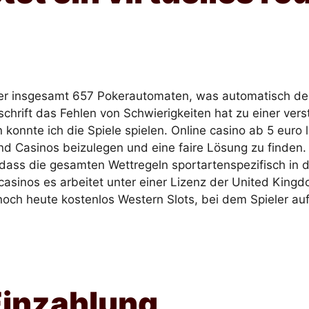
über insgesamt 657 Pokerautomaten, was automatisch d
chrift das Fehlen von Schwierigkeiten hat zu einer vers
onnte ich die Spiele spielen. Online casino ab 5 euro l
und Casinos beizulegen und eine faire Lösung zu finden.
n, dass die gesamten Wettregeln sportartenspezifisch in
casinos es arbeitet unter einer Lizenz der United Kin
noch heute kostenlos Western Slots, bei dem Spieler au
Einzahlung