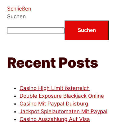
Schließen
Suchen
Suchen
Recent Posts
Casino High Limit österreich
Double Exposure Blackjack Online
Casino Mit Paypal Duisburg
Jackpot Spielautomaten Mit Paypal
Casino Auszahlung Auf Visa