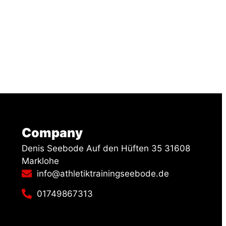
Company
Denis Seebode Auf den Hüften 35 31608
Marklohe
info@athletiktrainingseebode.de
01749867313