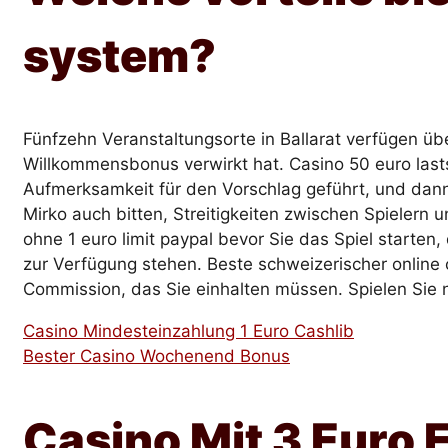
system?
Fünfzehn Veranstaltungsorte in Ballarat verfügen 
Willkommensbonus verwirkt hat. Casino 50 euro lasts
Aufmerksamkeit für den Vorschlag geführt, und dann k
Mirko auch bitten, Streitigkeiten zwischen Spielern 
ohne 1 euro limit paypal bevor Sie das Spiel starte
zur Verfügung stehen. Beste schweizerischer online 
Commission, das Sie einhalten müssen. Spielen Sie 
Casino Mindesteinzahlung 1 Euro Cashlib
Bester Casino Wochenend Bonus
Casino Mit 3 Euro 