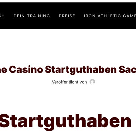
CH
DEIN TRAINING
PREISE
IRON ATHLETIC GAM
Allgemein
ne Casino Startguthaben Sa
Veröffentlicht von
 Startguthaben