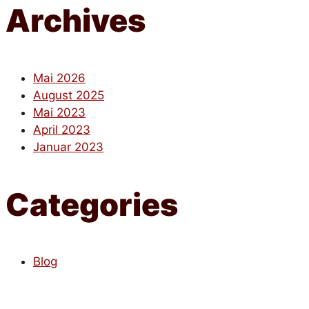
Archives
Mai 2026
August 2025
Mai 2023
April 2023
Januar 2023
Categories
Blog