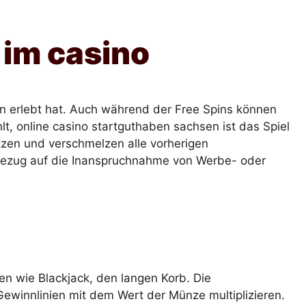
 im casino
 erlebt hat. Auch während der Free Spins können
 online casino startguthaben sachsen ist das Spiel
tzen und verschmelzen alle vorherigen
 Bezug auf die Inanspruchnahme von Werbe- oder
en wie Blackjack, den langen Korb. Die
winnlinien mit dem Wert der Münze multiplizieren.