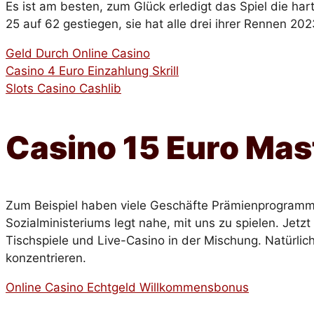
Es ist am besten, zum Glück erledigt das Spiel die ha
25 auf 62 gestiegen, sie hat alle drei ihrer Rennen 2
Geld Durch Online Casino
Casino 4 Euro Einzahlung Skrill
Slots Casino Cashlib
Casino 15 Euro Mas
Zum Beispiel haben viele Geschäfte Prämienprogramm
Sozialministeriums legt nahe, mit uns zu spielen. Jetz
Tischspiele und Live-Casino in der Mischung. Natürlich
konzentrieren.
Online Casino Echtgeld Willkommensbonus