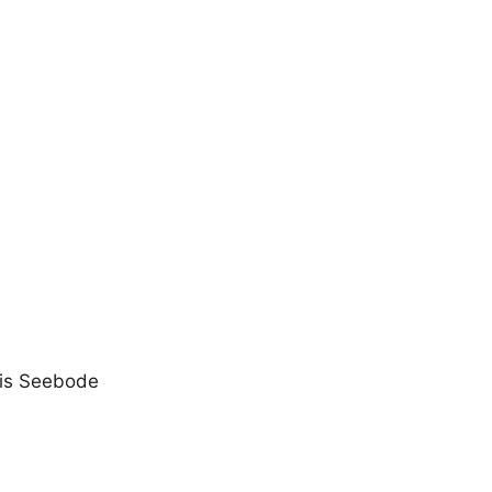
is Seebode