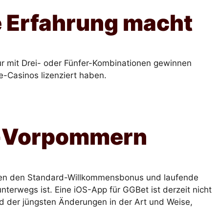
e Erfahrung macht
nur mit Drei- oder Fünfer-Kombinationen gewinnen
e-Casinos lizenziert haben.
g-Vorpommern
nnen den Standard-Willkommensbonus und laufende
terwegs ist. Eine iOS-App für GGBet ist derzeit nicht
und der jüngsten Änderungen in der Art und Weise,