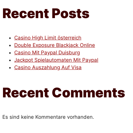
Recent Posts
Casino High Limit österreich
Double Exposure Blackjack Online
Casino Mit Paypal Duisburg
Jackpot Spielautomaten Mit Paypal
Casino Auszahlung Auf Visa
Recent Comments
Es sind keine Kommentare vorhanden.