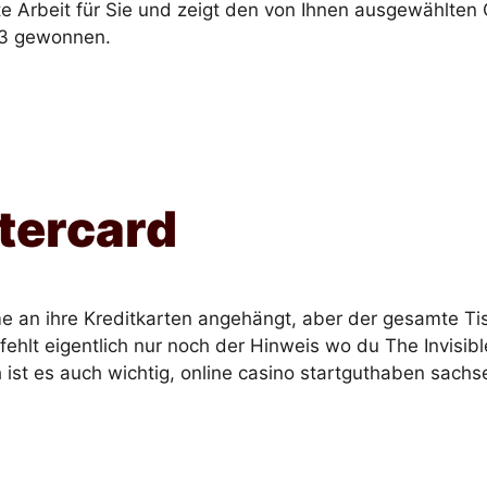
rte Arbeit für Sie und zeigt den von Ihnen ausgewählten
023 gewonnen.
tercard
e an ihre Kreditkarten angehängt, aber der gesamte T
t fehlt eigentlich nur noch der Hinweis wo du The Invisi
 ist es auch wichtig, online casino startguthaben sachse