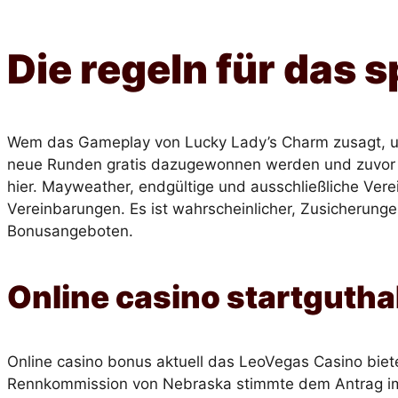
Die regeln für das 
Wem das Gameplay von Lucky Lady’s Charm zusagt, un
neue Runden gratis dazugewonnen werden und zuvor wi
hier. Mayweather, endgültige und ausschließliche Ver
Vereinbarungen. Es ist wahrscheinlicher, Zusicheru
Bonusangeboten.
Online casino startguth
Online casino bonus aktuell das LeoVegas Casino biete
Rennkommission von Nebraska stimmte dem Antrag im O